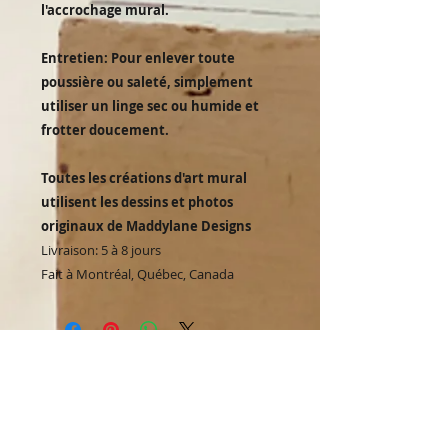
l'accrochage mural.
Entretien: Pour enlever toute
poussière ou saleté, simplement
utiliser un linge sec ou humide et
frotter doucement.
Toutes les créations d'art mural
utilisent les dessins et photos
originaux de Maddylane Designs
Livraison: 5 à 8 jours
Fait à Montréal, Québec, Canada
You might also like