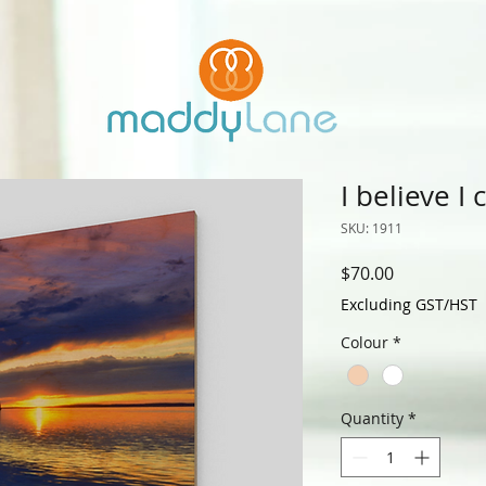
I believe I 
SKU: 1911
Price
$70.00
Excluding GST/HST
Colour
*
Quantity
*