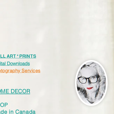
LL ART * PRINTS
ital Downloads
tography Services
OME DECOR
HOP
de in Canada