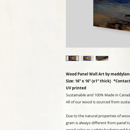
Wood Panel Wall Art by maddylan
Size: 16" x 16" (x1" thick) *Conta
UV printed
Sustainable and 100% Made in Cana
All of our wood is sourced from susta
Due to the natural properties of woo
grain is always different from panel 
wood color or a white background ba