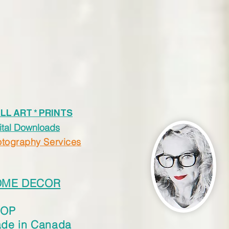
LL ART * PRINTS
ital Downloads
tography Services
OME DECOR
HOP
de in Canada