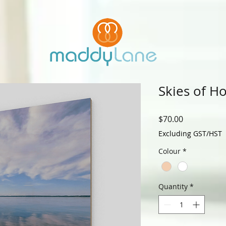
Skies of H
Price
$70.00
Excluding GST/HST
Colour
*
Quantity
*