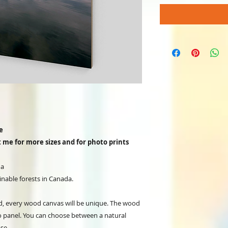
e
ct me for more sizes and for photo prints
da
inable forests in Canada.
d, every wood canvas will be unique. The wood
to panel. You can choose between a natural
se.