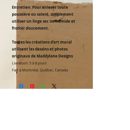
Entretien: Pour enlever toute
poussière ou saleté, simplement
utiliser un linge sec ou humide et
frotter doucement.
Toutes les créations d'art mural
utilisent les dessins et photos
originaux de Maddylane Designs
Livraison: 5 à 8 jours
Fait à Montréal, Québec, Canada
You might also like