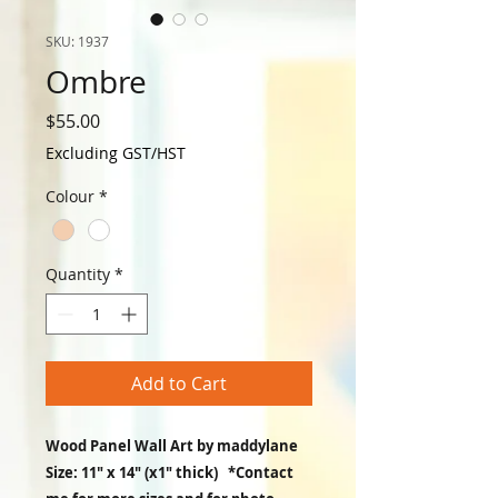
SKU: 1937
Ombre
Price
$55.00
Excluding GST/HST
Colour
*
Quantity
*
Add to Cart
Wood Panel Wall Art by maddylane
Size: 11" x 14" (x1" thick) *Contact