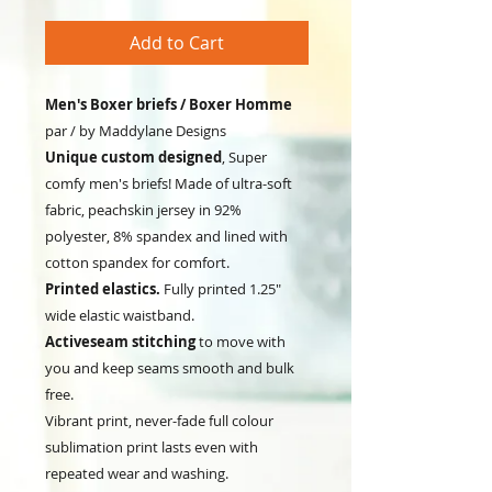
Add to Cart
Men's Boxer briefs / Boxer Homme
par / by Maddylane Designs
Unique custom designed
, Super
comfy men's briefs! Made of ultra-soft
fabric, peachskin jersey in 92%
polyester, 8% spandex and lined with
cotton spandex for comfort.
Printed elastics.
Fully printed 1.25"
wide elastic waistband.
Activeseam stitching
to move with
you and keep seams smooth and bulk
free.
Vibrant print, never-fade full colour
sublimation print lasts even with
repeated wear and washing.