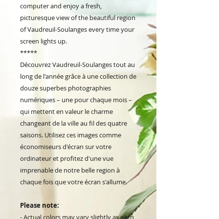
computer and enjoy a fresh,
picturesque view of the beautiful region
of Vaudreuil-Soulanges every time your
screen lights up.
*****
Découvrez Vaudreuil-Soulanges tout au
long de l'année grâce à une collection de
douze superbes photographies
numériques – une pour chaque mois –
qui mettent en valeur le charme
changeant de la ville au fil des quatre
saisons. Utilisez ces images comme
économiseurs d'écran sur votre
ordinateur et profitez d'une vue
imprenable de notre belle region à
chaque fois que votre écran s'allume.
Please note:
- Actual colors may vary slightly as each