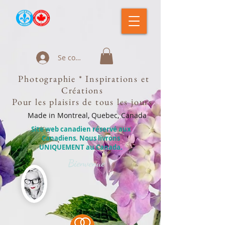
Se connecter
Photographie * Inspirations et
Créations
Pour les plaisirs de tous les jours
Made in Montreal, Quebec, Canada
Site web canadien réservé aux
Canadiens. Nous livrons
UNIQUEMENT au Canada.
Bienvenue