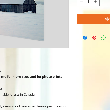
Aj
e
ct me for more sizes and for photo prints
da
inable forests in Canada.
d, every wood canvas will be unique. The wood