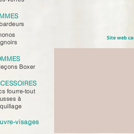
EMMES
bardeurs
monos
Site web c
gnoirs
OMMES
leçons Boxer
CESSOIRES
s fourre-tout
ousses à
quillage
uvre-visages