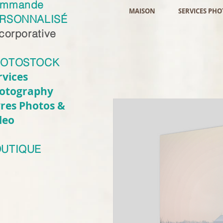
ommande
MAISON
SERVICES PH
RSONNALISÉ
 corporative
HOTOSTOCK
rvices
otography
vres Photos &
deo
UTIQUE