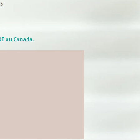
s
NT au Canada.