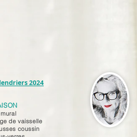
lendriers 2024
ISON
 mural
ge de vaisselle
usses coussin
us-verres