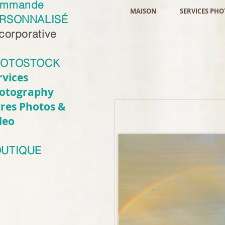
ommande
MAISON
SERVICES PH
RSONNALISÉ
 corporative
HOTOSTOCK
rvices
otography
vres Photos &
deo
UTIQUE