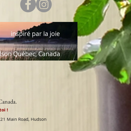
inspiré par la joie
son Québec, Canada
 Canada.
oi !
 521 Main Road, Hudson