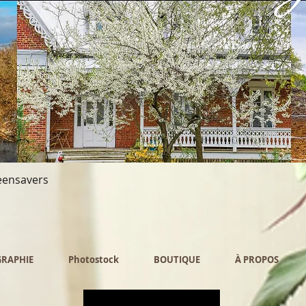
reensavers
Aperçu rapide
GRAPHIE
Photostock
BOUTIQUE
À PROPOS