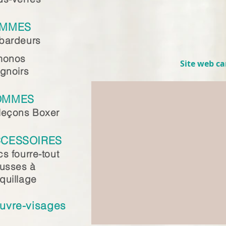
EMMES
bardeurs
monos
Site web c
gnoirs
OMMES
leçons Boxer
CESSOIRES
s fourre-tout
ousses à
quillage
uvre-visages