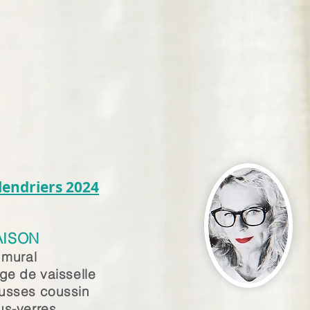
lendriers 2024
ISON
 mural
ge de vaisselle
usses coussin
us-verres