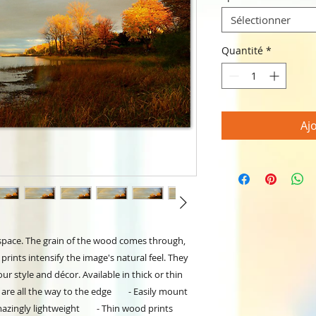
Sélectionner
Quantité
*
Aj
space. The grain of the wood comes through, 
prints intensify the image's natural feel. They 
our style and décor. Available in thick or thin 
 are all the way to the edge        - Easily mount 
mazingly lightweight        - Thin wood prints 