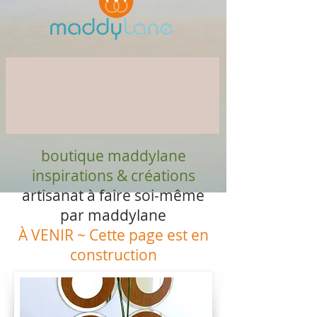
boutique maddylane
inspirations & créations
artisanat à faire soi-même
par maddylane
À VENIR ~ Cette page est en
construction